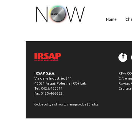
Home
Che
IRSAP S.p.a.
P.IVA 0
Via delle Industrie, 211
C.F. e n
45031 Arquà Polesine (RO) Italy
Rovigo
Tel. 0425/466611
Capitale
Fax 0425/466662
|
Cookie policy and how to manage cookie
Credits